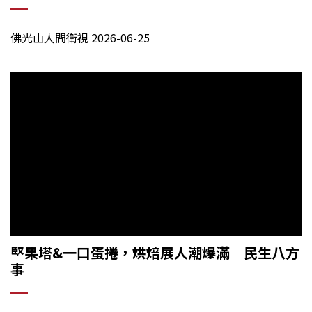
佛光山人間衛視
2026-06-25
堅果塔&一口蛋捲，烘焙展人潮爆滿
｜
民生八方
事