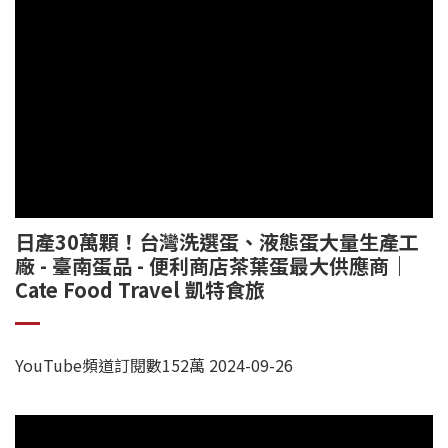
日產30萬顆！台灣洗選蛋、液態蛋大量生產工
廠 - 臺南蛋品 - 便利商店茶葉蛋最大供應商｜
Cate Food Travel 凱特食旅
YouTube頻道訂閱數152萬 2024-09-26