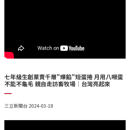
七年級生創業賣千層"爆餡"短蛋捲 月用八噸蛋
不能不龜毛 親自走訪畜牧場｜台灣亮起來
三立新聞台 2024-03-18