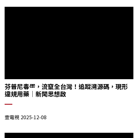
芬普尼毒蛋，流竄全台灣！追蹤溯源碼，現形
違規用藥
｜
新聞思想啟
壹電視 2025-12-08