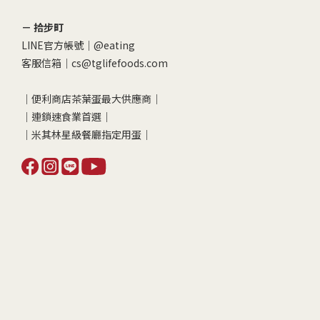
－ 拾步町
LINE官方帳號｜
@eating
客服信箱｜cs@tglifefoods.com
｜便利商店茶葉蛋最大供應商｜
｜連鎖速食業首選｜
｜米其林星級餐廳指定用蛋｜