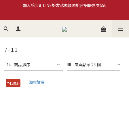
加入拾步町LINE好友💰現領現用官網優惠券$50
加入拾步町LINE好友💰現領現用官網優惠券$50
來自米其林星級餐廳指定用蛋🌟【拾步町】系列商品🛒超取滿
$590免運
臺南蛋品×HMM｜循環再生蛋殼筆計畫🍀永續蛋殼原子筆
《more...》
7-11
加入拾步町LINE好友💰現領現用官網優惠券$50
商品排序
每頁顯示 24 個
7-11限定