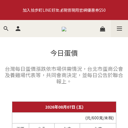
加入拾步町LINE好友💰現領現用官網優惠券$50
加入拾步町LINE好友💰現領現用官網優惠券$50
來自米其林星級餐廳指定用蛋🌟【拾步町】系列商品🛒超取滿
$590免運
臺南蛋品×HMM｜循環再生蛋殼筆計畫🍀永續蛋殼原子筆
《more...》
今日蛋價
加入拾步町LINE好友💰現領現用官網優惠券$50
台灣每日蛋價漲跌依市場供需情況，台北市蛋商公會
及養雞場代表等，共同會商決定，並每日公告於聯合
報上。
2026年08月07日 (五)
(元/600克/未稅)