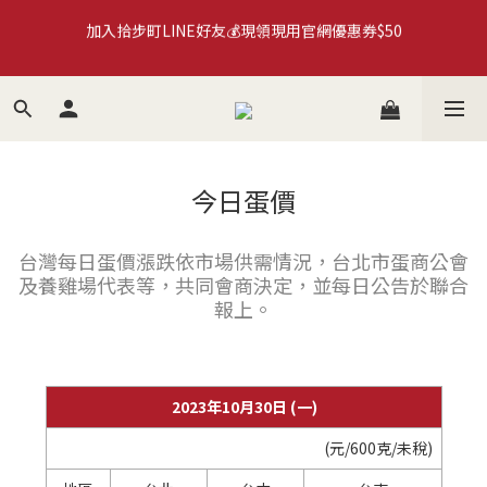
加入拾步町LINE好友💰現領現用官網優惠券$50
加入拾步町LINE好友💰現領現用官網優惠券$50
來自米其林星級餐廳指定用蛋🌟【拾步町】系列商品🛒超取滿
$590免運
臺南蛋品×HMM｜循環再生蛋殼筆計畫🍀永續蛋殼原子筆
《more...》
今日蛋價
加入拾步町LINE好友💰現領現用官網優惠券$50
台灣每日蛋價漲跌依市場供需情況，台北市蛋商公會
及養雞場代表等，共同會商決定，並每日公告於聯合
報上。
2023年10月30日 (一)
(元/600克/未稅)