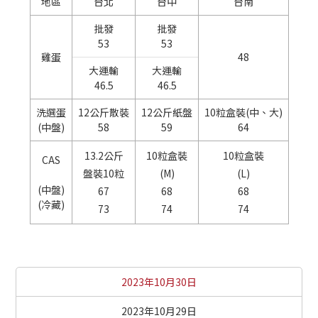
地區
台北
台中
台南
批發
批發
53
53
雞蛋
48
大運輸
大運輸
46.5
46.5
洗選蛋
12公斤散裝
12公斤紙盤
10粒盒裝(中、大)
(中盤)
58
59
64
13.2公斤
10粒盒裝
10粒盒裝
CAS
盤裝10粒
(M)
(L)
(中盤)
67
68
68
(冷藏)
73
74
74
2023年10月30日
2023年10月29日