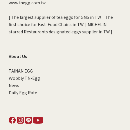
www.tnegg.com.tw
[ The largest supplier of tea eggs for GMS in TW｜The
first choice for Fast-Food Chains in TW｜MICHELIN-
starred Restaurants designated eggs supplier in TW ]
About Us
TAINAN EGG
Ｗobbly TN-Egg
News
Daily Egg Rate