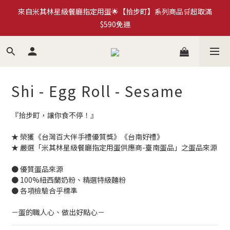
來自米其林星級餐廳指定用蛋🌟【拾步町】系列商品🛒超取滿
加入拾步町LINE好友💰現領現用官網優惠券$50
$590免運
臺南蛋品×HMM｜循環再生蛋殼筆計畫🍀永續蛋殼原子筆
《more...》
Shi - Egg Roll - Sesame
加入拾步町LINE好友💰現領現用官網優惠券$50
『拾步町，讓你食不停！』
★ 榮獲《台灣百大伴手禮優質獎》《台南好禮》
★ 嚴選「米其林星級餐廳指定用蛋供應商-臺南蛋品」之蛋品來源
● 優質蛋品來源
● 100%紐西蘭奶粉、精選特級麵粉
● 各項檢驗合乎標準
－蛋的職人心、做出好點心－