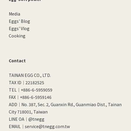
Media
Eggs' Blog
Eggs' Vlog
Cooking
Contact
TAINAN EGG CO., LTD.
TAX ID｜22182525
TEL｜+886-6-5959059
FAX｜+886-6-5959146
ADD｜No. 387, Sec. 2, Guanxin Rd., Guanmiao Dist., Tainan
City 718001, Taiwan
LINE OA｜
@tnegg
EMAIL｜service@tnegg.com.tw