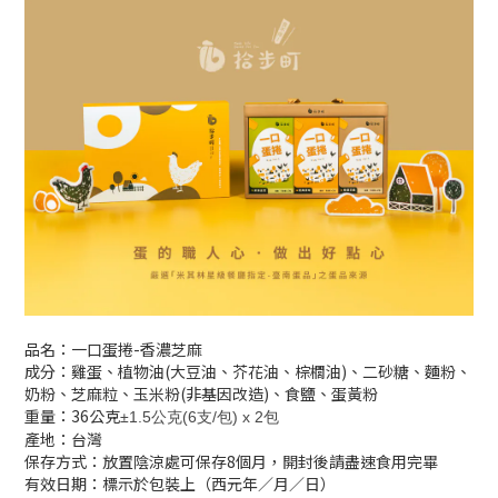
品名：一口蛋捲-香濃芝麻
成分：雞蛋、植物油(大豆油、芥花油、棕櫚油)、二砂糖、麵粉、
奶粉、芝麻粒、玉米粉(非基因改造)、食鹽、蛋黃粉
重量：36公克
±1.5公克(6支/包) x
2包
產地：台灣
保存方式：放置陰涼處可保存8個月，開封後請盡速食用完畢
有效日期：標示於包裝上（西元年／月／日）