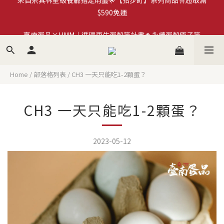
加入拾步町LINE好友💰現領現用官網優惠券$50
臺南蛋品×HMM｜循環再生蛋殼筆計畫🍀永續蛋殼原子筆
《more...》
加入拾步町LINE好友💰現領現用官網優惠券$50
Home
/
部落格列表
/
CH3 一天只能吃1-2顆蛋？
CH3 一天只能吃1-2顆蛋？
2023-05-12