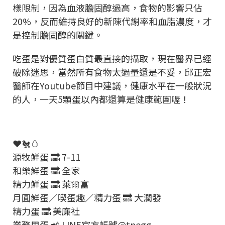
樣限制，因為血液膽固醇過高，食物的影響只佔
20%，反而維持良好的新陳代謝率和血脂濃度，才
是控制膽固醇的關鍵。
吃蛋是對優質蛋白質最直接的攝取，現在醫界已經
破除迷思，當然所有食物太過量還是不妥，邱正宏
醫師在Youtube節目中建議，健康水平在一般狀況
的人，一天5顆蛋以內都還算是健康範圍喔！
❤️🐔🥚
源牧鮮蛋 🔜 7-11
和樂鮮蛋 🔜 全家
精力鮮蛋 🔜 萊爾富
月圓鮮蛋／喫蛋趣／精力蛋 🔜 大潤發
精力蛋 🔜 美廉社
業務用蛋 📲 LINE官方帳號@tnegg