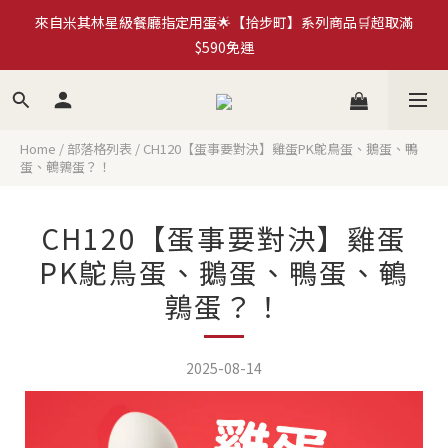
來自米其林星級餐廳指定用蛋🌟【拾步町】系列商品🛒超取滿
加入拾步町LINE好友💰現領現用官網優惠券$50
$590免運
臺南蛋品×HMM｜循環再生蛋殼筆計畫🍀永續蛋殼原子筆
《more...》
Home
/
部落格列表
/
CH120【蛋事要對決】雞蛋PK鴕鳥蛋、鵝蛋、鴨
蛋、鵪鶉蛋？！
加入拾步町LINE好友💰現領現用官網優惠券$50
CH120【蛋事要對決】雞蛋
PK鴕鳥蛋、鵝蛋、鴨蛋、鵪
鶉蛋？！
2025-08-14