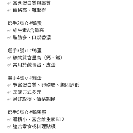
✅ 富含蛋白質與鐵質
✅ 價格高、難取得
選手2號🥚#鵝蛋
✅ 維生素A含量高
✅ 脂肪多、口感香濃
選手3號🥚#鴨蛋
✅ 礦物質含量高（鈣、鐵）
✅ 常用於鹹鴨蛋、皮蛋
選手4號🥚#雞蛋
✅ 豐富蛋白質、卵磷脂、膽固醇低
✅ 烹調方式多元
✅ 最好取得、價格親民
選手5號🥚#鵪鶉蛋
✅ 體積小、富含維生素B12
✅ 適合零食或料理點綴