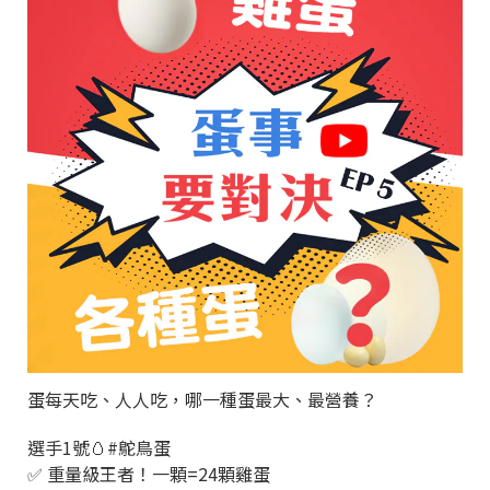
蛋每天吃、人人吃，哪一種蛋最大、最營養？
選手1號🥚#鴕鳥蛋
✅ 重量級王者！一顆=24顆雞蛋