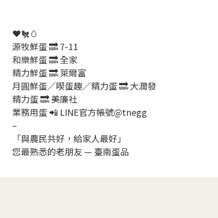
❤️🐔🥚
源牧鮮蛋 🔜 7-11
和樂鮮蛋 🔜 全家
精力鮮蛋 🔜 萊爾富
月圓鮮蛋／喫蛋趣／精力蛋 🔜 大潤發
精力蛋 🔜 美廉社
業務用蛋 📲 LINE官方帳號@tnegg
–
「與農民共好，給家人最好」
您最熟悉的老朋友 — 臺南蛋品