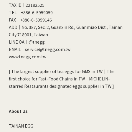
TAX ID｜22182525
TEL｜+886-6-5959059
FAX｜+886-6-5959146
ADD｜No. 387, Sec. 2, Guanxin Rd., Guanmiao Dist., Tainan
City 718001, Taiwan
LINE OA｜
@tnegg
EMAIL｜service@tnegg.com.tw
www.tnegg.com.tw
[ The largest supplier of tea eggs for GMS in TW｜The
first choice for Fast-Food Chains in TW｜MICHELIN-
starred Restaurants designated eggs supplier in TW ]
About Us
TAINAN EGG