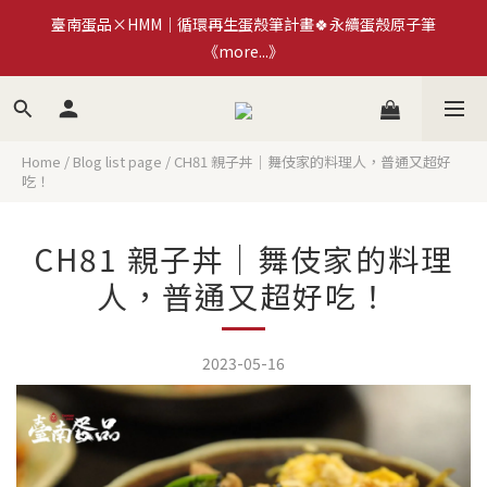
臺南蛋品×HMM｜循環再生蛋殼筆計畫🍀永續蛋殼原子筆
加入拾步町LINE好友💰現領現用官網優惠券$50
《more...》
加入拾步町LINE好友💰現領現用官網優惠券$50
Home
/
Blog list page
/
CH81 親子丼｜舞伎家的料理人，普通又超好
吃！
CH81 親子丼｜舞伎家的料理
人，普通又超好吃！
2023-05-16