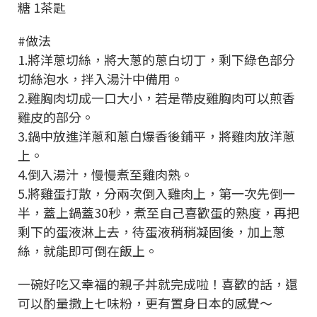
糖 1茶匙
#做法
1.將洋蔥切絲，將大蔥的蔥白切丁，剩下綠色部分
切絲泡水，拌入湯汁中備用。
2.雞胸肉切成一口大小，若是帶皮雞胸肉可以煎香
雞皮的部分。
3.鍋中放進洋蔥和蔥白爆香後鋪平，將雞肉放洋蔥
上。
4.倒入湯汁，慢慢煮至雞肉熟。
5.將雞蛋打散，分兩次倒入雞肉上，第一次先倒一
半，蓋上鍋蓋30秒，煮至自己喜歡蛋的熟度，再把
剩下的蛋液淋上去，待蛋液稍稍凝固後，加上蔥
絲，就能即可倒在飯上。
一碗好吃又幸福的親子丼就完成啦！喜歡的話，還
可以酌量撒上七味粉，更有置身日本的感覺～