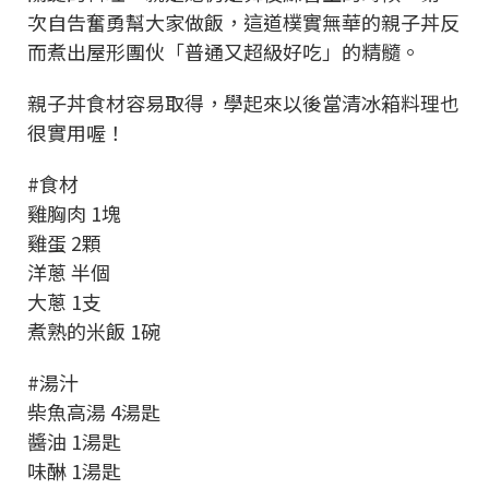
次自告奮勇幫大家做飯，這道樸實無華的親子丼反
而煮出屋形團伙「普通又超級好吃」的精髓。
親子丼食材容易取得，學起來以後當清冰箱料理也
很實用喔！
#食材
雞胸肉 1塊
雞蛋 2顆
洋蔥 半個
大蔥 1支
煮熟的米飯 1碗
#湯汁
柴魚高湯 4湯匙
醬油 1湯匙
味醂 1湯匙