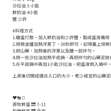
沙拉油 3 小匙
鮮奶油 4小匙
鹽 少許
#料理方式
1.雞蛋打散，加入鮮奶油和少許鹽，製成蛋液備用
2.用微波爐加熱洋蔥丁，30秒即可，記得蓋上保鮮
3.把山藥、加熱後的洋蔥以及鹽一起拌勻。
4.用一些沙拉油加熱平底鍋，再把拌勻的山藥泥
5.在平底鍋中再加1小匙沙拉油，把蛋液倒入鍋
上桌後切開成適合入口的大小，老少咸宜的山藥泥
❤️🐔🥚
源牧鮮蛋 🔜 7-11
和樂鮮蛋 🔜 全家