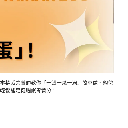
本權威營養師教你「一飯一菜一湯」簡單做、夠營
輕鬆補足健腦護胃養分！