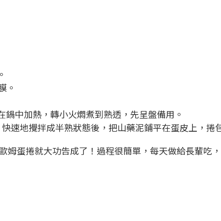
。
膜。
放在鍋中加熱，轉小火燜煮到熟透，先呈盤備用。
中，快速地攪拌成半熟狀態後，把山藥泥鋪平在蛋皮上，捲
歐姆蛋捲就大功告成了！過程很簡單，每天做給長輩吃，