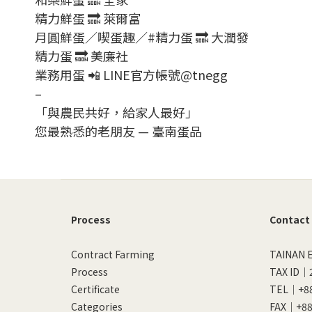
精力鮮蛋 🔜 萊爾富
月圓鮮蛋／喫蛋趣／#精力蛋 🔜 大潤發
精力蛋 🔜 美廉社
業務用蛋 📲 LINE官方帳號@tnegg
–
「與農民共好，給家人最好」
您最熟悉的老朋友 — 臺南蛋品
Process
Contact
Contract Farming
TAINAN E
Process
TAX ID｜
Certificate
TEL｜+88
Categories
FAX｜+88