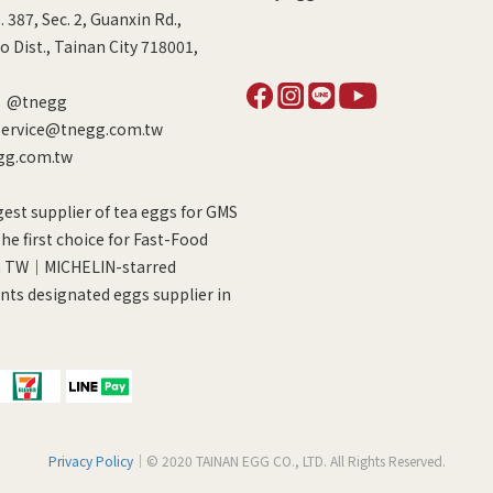
387, Sec. 2, Guanxin Rd.,
 Dist., Tainan City 718001,
｜
@tnegg
ervice@tnegg.com.tw
gg.com.tw
gest supplier of tea eggs for GMS
e first choice for Fast-Food
n TW｜MICHELIN-starred
nts designated eggs supplier in
Privacy Policy
｜© 2020 TAINAN EGG CO., LTD. All Rights Reserved.