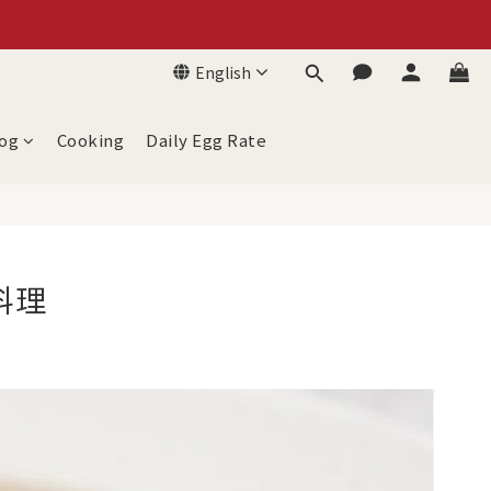
English
og
Cooking
Daily Egg Rate
料理