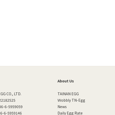
About Us
GG CO., LTD.
TAINAN EGG
22182525
Ｗobbly TN-Egg
6-6-5959059
News
6-6-5959146
Daily Egg Rate