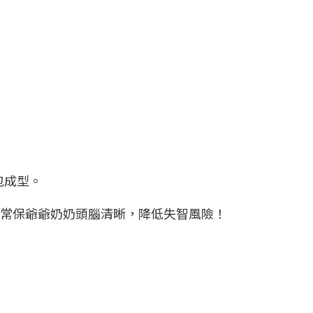
包成型。
常保爺爺奶奶頭腦清晰，降低失智風險！