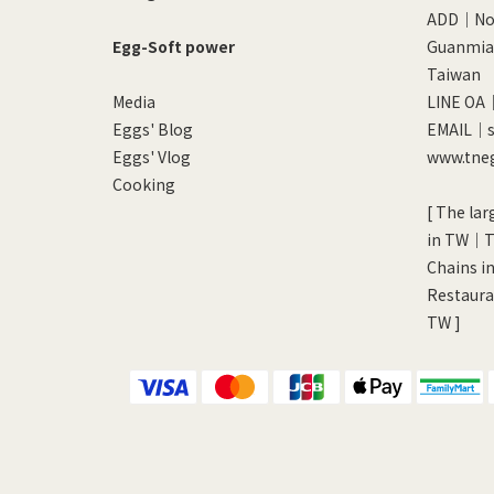
ADD｜No. 
Egg-Soft power
Guanmiao
Taiwan
Media
LINE OA
Eggs' Blog
EMAIL｜s
Eggs' Vlog
www.tne
Cooking
[ The lar
in TW｜Th
Chains i
Restaura
TW ]