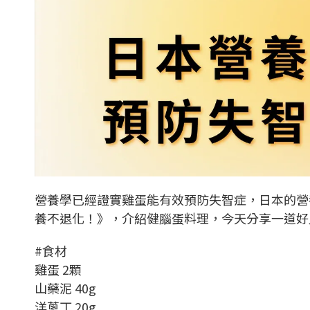
營養學已經證實雞蛋能有效預防失智症，日本的營
養不退化！》，介紹健腦蛋料理，今天分享一道好
#食材
雞蛋 2顆
山藥泥 40g
洋蔥丁 20g