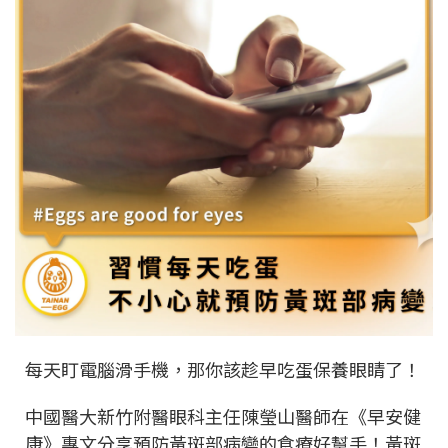
每天盯電腦滑手機，那你該趁早吃蛋保養眼睛了！
中國醫大新竹附醫眼科主任陳瑩山醫師在《早安健
康》專文分享預防黃斑部病變的食療好幫手！黃斑