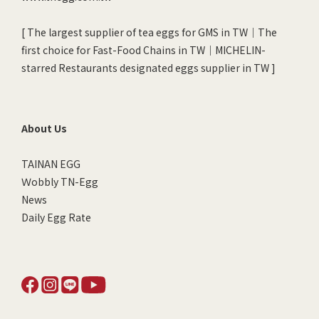
[ The largest supplier of tea eggs for GMS in TW｜The
first choice for Fast-Food Chains in TW｜MICHELIN-
starred Restaurants designated eggs supplier in TW ]
About Us
TAINAN EGG
Ｗobbly TN-Egg
News
Daily Egg Rate