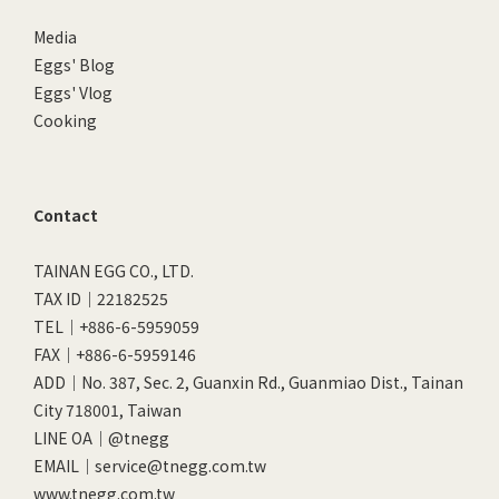
Media
Eggs' Blog
Eggs' Vlog
Cooking
Contact
TAINAN EGG CO., LTD.
TAX ID｜22182525
TEL｜+886-6-5959059
FAX｜+886-6-5959146
ADD｜No. 387, Sec. 2, Guanxin Rd., Guanmiao Dist., Tainan
City 718001, Taiwan
LINE OA｜
@tnegg
EMAIL｜service@tnegg.com.tw
www.tnegg.com.tw