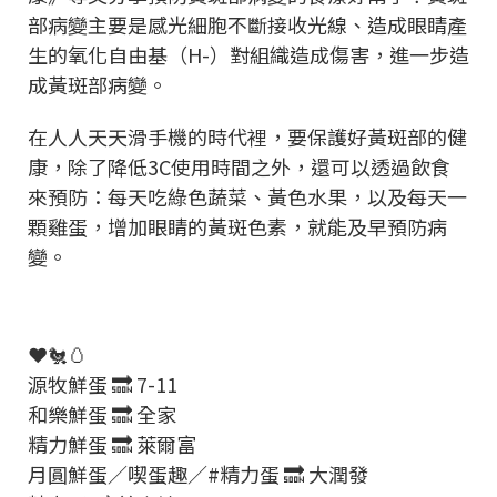
部病變主要是感光細胞不斷接收光線、造成眼睛產
生的氧化自由基（H-）對組織造成傷害，進一步造
成黃斑部病變。
在人人天天滑手機的時代裡，要保護好黃斑部的健
康，除了降低3C使用時間之外，還可以透過飲食
來預防：每天吃綠色蔬菜、黃色水果，以及每天一
顆雞蛋，增加眼睛的黃斑色素，就能及早預防病
變。
❤️🐔🥚
源牧鮮蛋 🔜 7-11
和樂鮮蛋 🔜 全家
精力鮮蛋 🔜 萊爾富
月圓鮮蛋／喫蛋趣／#精力蛋 🔜 大潤發