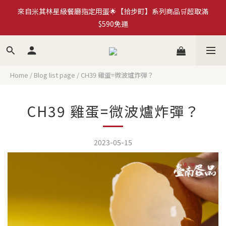
來自米其林星級餐廳指定用蛋🌟【拾步町】系列商品🛒超取滿
$590免運
加入拾步町LINE好友💰現領現用官網優惠券$50
臺南蛋品×HMM｜循環再生蛋殼筆計畫🍀永續蛋殼原子筆
《more...》
Home
/
Blog list page
/
CH39 雞蛋=微波爐炸彈？
加入拾步町LINE好友💰現領現用官網優惠券$50
CH39 雞蛋=微波爐炸彈？
2023-05-15