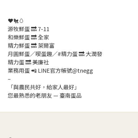
❤️🐔🥚
源牧鮮蛋 🔜 7-11
和樂鮮蛋 🔜 全家
精力鮮蛋 🔜 萊爾富
月圓鮮蛋／喫蛋趣／#精力蛋 🔜 大潤發
精力蛋 🔜 美廉社
業務用蛋 📲 LINE官方帳號@tnegg
–
「與農民共好，給家人最好」
您最熟悉的老朋友 — 臺南蛋品