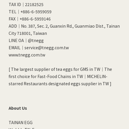
TAX ID｜22182525
TEL｜+886-6-5959059
FAX｜+886-6-5959146
ADD｜No. 387, Sec. 2, Guanxin Rd., Guanmiao Dist., Tainan
City 718001, Taiwan
LINE OA｜
@tnegg
EMAIL｜service@tnegg.com.tw
www.tnegg.com.tw
[ The largest supplier of tea eggs for GMS in TW｜The
first choice for Fast-Food Chains in TW｜MICHELIN-
starred Restaurants designated eggs supplier in TW ]
About Us
TAINAN EGG